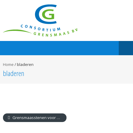
Home
/
bladeren
bladeren
Grensmaasstenen voor pater Leo