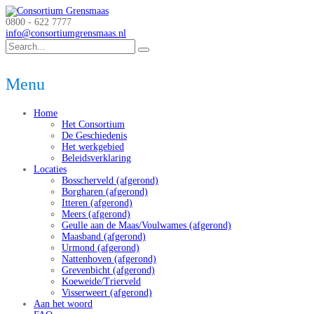
0800 - 622 7777
info@consortiumgrensmaas.nl
Menu
Home
Het Consortium
De Geschiedenis
Het werkgebied
Beleidsverklaring
Locaties
Bosscherveld (afgerond)
Borgharen (afgerond)
Itteren (afgerond)
Meers (afgerond)
Geulle aan de Maas/Voulwames (afgerond)
Maasband (afgerond)
Urmond (afgerond)
Nattenhoven (afgerond)
Grevenbicht (afgerond)
Koeweide/Trierveld
Visserweert (afgerond)
Aan het woord