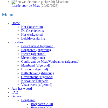
Liefde voor de Maas
(20/02/2026)
Menu
Home
Het Consortium
De Geschiedenis
Het werkgebied
Beleidsverklaring
Locaties
Bosscherveld (afgerond)
Borgharen (afgerond)
Itteren (afgerond)
Meers (afgerond)
Geulle aan de Maas/Voulwames (afgerond)
Maasband (afgerond)
Urmond (afgerond)
Nattenhoven (afgerond)
Grevenbicht (afgerond)
Koeweide/Trierveld
Visserweert (afgerond)
Aan het woord
FAQ
Gallery
Borgharen
Borgharen 2010
Borgharen 2011