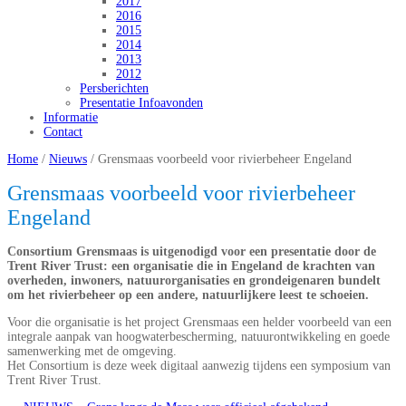
2017
2016
2015
2014
2013
2012
Persberichten
Presentatie Infoavonden
Informatie
Contact
Home
/
Nieuws
/
Grensmaas voorbeeld voor rivierbeheer Engeland
Grensmaas voorbeeld voor rivierbeheer
Engeland
Consortium Grensmaas is uitgenodigd voor een presentatie door de
Trent River Trust: een organisatie die in Engeland de krachten van
overheden, inwoners, natuurorganisaties en grondeigenaren bundelt
om het rivierbeheer op een andere, natuurlijkere leest te schoeien.
Voor die organisatie is het project Grensmaas een helder voorbeeld van een
integrale aanpak van hoogwaterbescherming, natuurontwikkeling en goede
samenwerking met de omgeving.
Het Consortium is deze week digitaal aanwezig tijdens een symposium van
Trent River Trust.