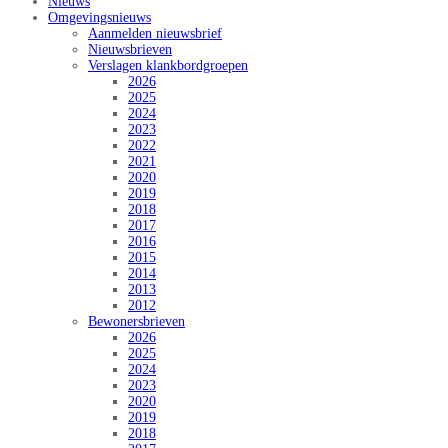
Nieuws
Omgevingsnieuws
Aanmelden nieuwsbrief
Nieuwsbrieven
Verslagen klankbordgroepen
2026
2025
2024
2023
2022
2021
2020
2019
2018
2017
2016
2015
2014
2013
2012
Bewonersbrieven
2026
2025
2024
2023
2020
2019
2018