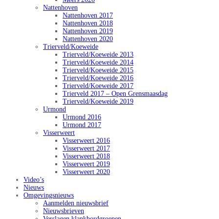
Nattenhoven
Nattenhoven 2017
Nattenhoven 2018
Nattenhoven 2019
Nattenhoven 2020
Trierveld/Koeweide
Trierveld/Koeweide 2013
Trierveld/Koeweide 2014
Trierveld/Koeweide 2015
Trierveld/Koeweide 2016
Trierveld/Koeweide 2017
Trierveld 2017 – Open Grensmaasdag
Trierveld/Koeweide 2019
Urmond
Urmond 2016
Urmond 2017
Visserweert
Visserweert 2016
Visserweert 2017
Visserweert 2018
Visserweert 2019
Visserweert 2020
Video’s
Nieuws
Omgevingsnieuws
Aanmelden nieuwsbrief
Nieuwsbrieven
Verslagen klankbordgroepen