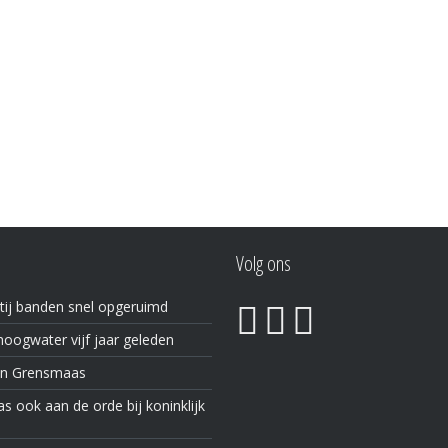
Volg ons
tij banden snel opgeruimd
oogwater vijf jaar geleden
in Grensmaas
 ook aan de orde bij koninklijk