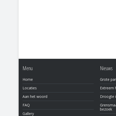
Menu
Nieuws
Home
Grote par
Locaties
Extreem h
Aan het woord
Droogte 
FAQ
Grensmaas
bezoek
Gallery