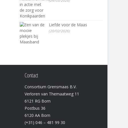
(24/03/2026)
Liefde voor de Maas
(20/02/2026)
Contact
Consortium Grensmaas B.V.
Verloren van Themaatweg 11
6121 RG Born
Postbus 36
6120 AA Born
(+31) 046 – 481 99 30