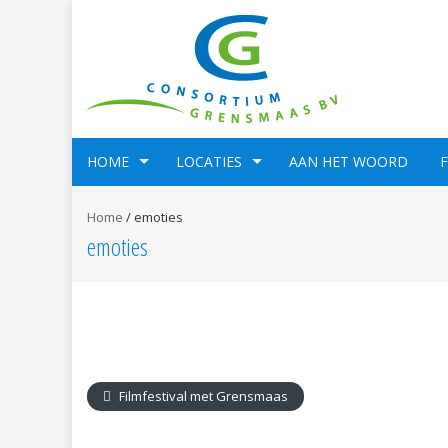
HOME
LOCATIES
AAN HET WOORD
Home
/
emoties
emoties
Filmfestival met Grensmaas