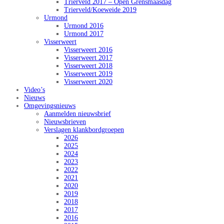
Trierveld 2017 – Open Grensmaasdag
Trierveld/Koeweide 2019
Urmond
Urmond 2016
Urmond 2017
Visserweert
Visserweert 2016
Visserweert 2017
Visserweert 2018
Visserweert 2019
Visserweert 2020
Video’s
Nieuws
Omgevingsnieuws
Aanmelden nieuwsbrief
Nieuwsbrieven
Verslagen klankbordgroepen
2026
2025
2024
2023
2022
2021
2020
2019
2018
2017
2016