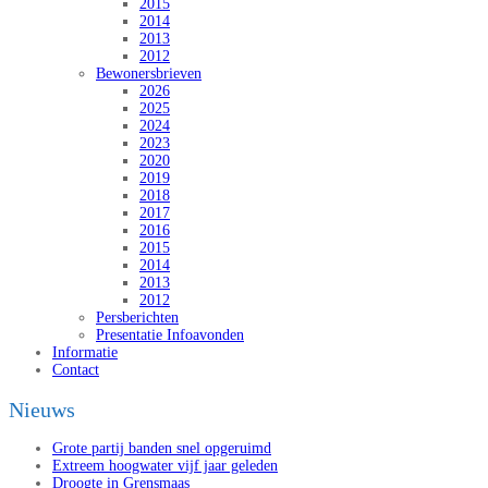
2015
2014
2013
2012
Bewonersbrieven
2026
2025
2024
2023
2020
2019
2018
2017
2016
2015
2014
2013
2012
Persberichten
Presentatie Infoavonden
Informatie
Contact
Nieuws
Grote partij banden snel opgeruimd
Extreem hoogwater vijf jaar geleden
Droogte in Grensmaas