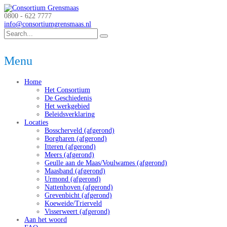
0800 - 622 7777
info@consortiumgrensmaas.nl
Menu
Home
Het Consortium
De Geschiedenis
Het werkgebied
Beleidsverklaring
Locaties
Bosscherveld (afgerond)
Borgharen (afgerond)
Itteren (afgerond)
Meers (afgerond)
Geulle aan de Maas/Voulwames (afgerond)
Maasband (afgerond)
Urmond (afgerond)
Nattenhoven (afgerond)
Grevenbicht (afgerond)
Koeweide/Trierveld
Visserweert (afgerond)
Aan het woord