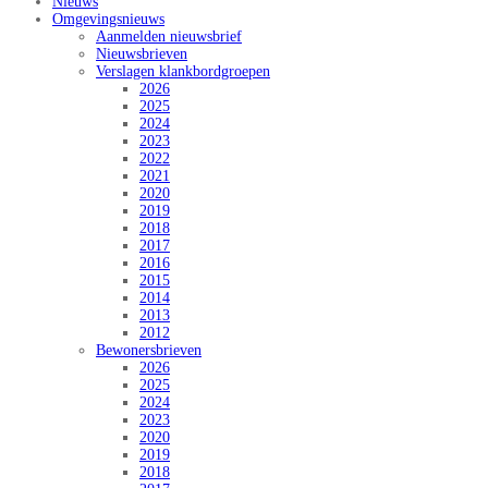
Nieuws
Omgevingsnieuws
Aanmelden nieuwsbrief
Nieuwsbrieven
Verslagen klankbordgroepen
2026
2025
2024
2023
2022
2021
2020
2019
2018
2017
2016
2015
2014
2013
2012
Bewonersbrieven
2026
2025
2024
2023
2020
2019
2018