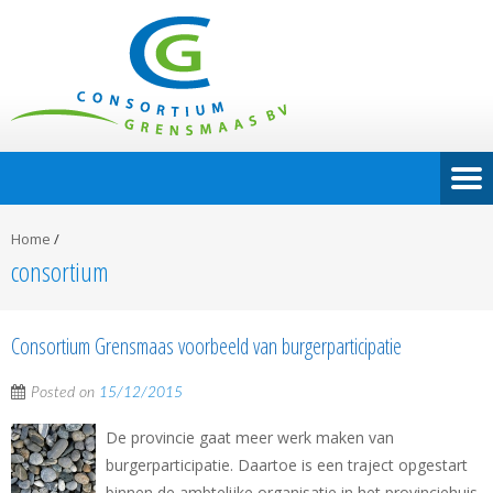
Home
/
consortium
Consortium Grensmaas voorbeeld van burgerparticipatie
Posted on
15/12/2015
De provincie gaat meer werk maken van
burgerparticipatie. Daartoe is een traject opgestart
binnen de ambtelijke organisatie in het provinciehuis.