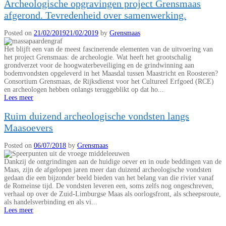
Archeologische opgravingen project Grensmaas
afgerond. Tevredenheid over samenwerking.
Posted on
21/02/2019
21/02/2019
by
Grensmaas
Het blijft een van de meest fascinerende elementen van de uitvoering van
het project Grensmaas: de archeologie. Wat heeft het grootschalig
grondverzet voor de hoogwaterbeveiliging en de grindwinning aan
bodemvondsten opgeleverd in het Maasdal tussen Maastricht en Roosteren?
Consortium Grensmaas, de Rijksdienst voor het Cultureel Erfgoed (RCE)
en archeologen hebben onlangs teruggeblikt op dat ho...
Lees meer
Ruim duizend archeologische vondsten langs
Maasoevers
Posted on
06/07/2018
by
Grensmaas
Dankzij de ontgrindingen aan de huidige oever en in oude beddingen van de
Maas, zijn de afgelopen jaren meer dan duizend archeologische vondsten
gedaan die een bijzonder beeld bieden van het belang van die rivier vanaf
de Romeinse tijd. De vondsten leveren een, soms zelfs nog ongeschreven,
verhaal op over de Zuid-Limburgse Maas als oorlogsfront, als scheepsroute,
als handelsverbinding en als vi...
Lees meer