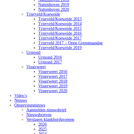
Nattenhoven 2019
Nattenhoven 2020
Trierveld/Koeweide
Trierveld/Koeweide 2013
Trierveld/Koeweide 2014
Trierveld/Koeweide 2015
Trierveld/Koeweide 2016
Trierveld/Koeweide 2017
Trierveld 2017 – Open Grensmaasdag
Trierveld/Koeweide 2019
Urmond
Urmond 2016
Urmond 2017
Visserweert
Visserweert 2016
Visserweert 2017
Visserweert 2018
Visserweert 2019
Visserweert 2020
Video’s
Nieuws
Omgevingsnieuws
Aanmelden nieuwsbrief
Nieuwsbrieven
Verslagen klankbordgroepen
2026
2025
2024