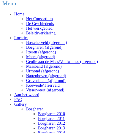
Menu
Home
Het Consortium
De Geschiedenis
Het werkgebied
Beleidsverklaring
Locaties
Bosscherveld (afgerond)
Borgharen (afgerond)
Itteren (afgerond)
Meers (afgerond)
Geulle aan de Maas/Voulwames (afgerond)
Maasband (afgerond)
Urmond (afgerond)
Nattenhoven (afgerond)
Grevenbicht (afgerond)
Koeweide/Trierveld
Visserweert (afgerond)
Aan het woord
FAQ
Gallery
Borgharen
Borgharen 2010
Borgharen 2011
Borgharen 2012
Borgharen 2013
Borgharen 2014