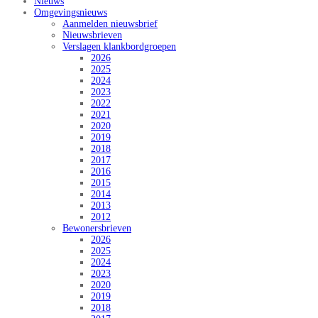
Nieuws
Omgevingsnieuws
Aanmelden nieuwsbrief
Nieuwsbrieven
Verslagen klankbordgroepen
2026
2025
2024
2023
2022
2021
2020
2019
2018
2017
2016
2015
2014
2013
2012
Bewonersbrieven
2026
2025
2024
2023
2020
2019
2018