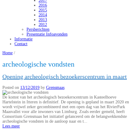
2017
2016
2015
2014
2013
2012
Persberichten
Presentatie Infoavonden
Informatie
Contact
Home
/
archeologische vondsten
Opening archeologisch bezoekerscentrum in maart
Posted on
13/12/2019
by
Grensmaas
De komst van het archeologisch bezoekerscentrum in Kasteelhoeve
Hartelstein in Itteren is definitief. De opening is gepland in maart 2020 en
wordt vrijwel zeker gecombineerd met een open dag van het RivierPark
Maasvallei voor alle inwoners van Limburg. Zoals eerder gemeld, heeft
Consortium Grensmaas het initiatief gelanceerd om de belangwekkendste
archeologische vondsten in de aanloop naar en t...
Lees meer