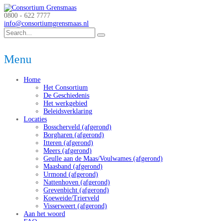
0800 - 622 7777
info@consortiumgrensmaas.nl
Menu
Home
Het Consortium
De Geschiedenis
Het werkgebied
Beleidsverklaring
Locaties
Bosscherveld (afgerond)
Borgharen (afgerond)
Itteren (afgerond)
Meers (afgerond)
Geulle aan de Maas/Voulwames (afgerond)
Maasband (afgerond)
Urmond (afgerond)
Nattenhoven (afgerond)
Grevenbicht (afgerond)
Koeweide/Trierveld
Visserweert (afgerond)
Aan het woord