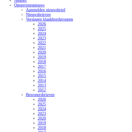
Nieuws
Omgevingsnieuws
Aanmelden nieuwsbrief
Nieuwsbrieven
Verslagen klankbordgroepen
2026
2025
2024
2023
2022
2021
2020
2019
2018
2017
2016
2015
2014
2013
2012
Bewonersbrieven
2026
2025
2024
2023
2020
2019
2018