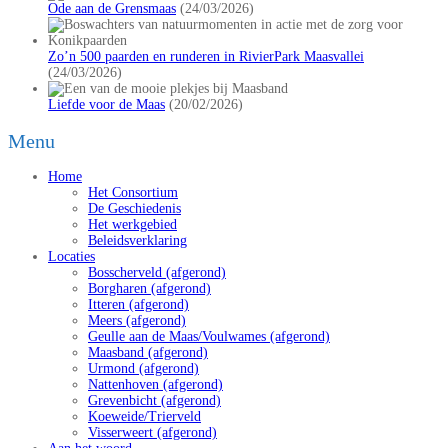
Ode aan de Grensmaas
(24/03/2026)
Zo’n 500 paarden en runderen in RivierPark Maasvallei
(24/03/2026)
Liefde voor de Maas
(20/02/2026)
Menu
Home
Het Consortium
De Geschiedenis
Het werkgebied
Beleidsverklaring
Locaties
Bosscherveld (afgerond)
Borgharen (afgerond)
Itteren (afgerond)
Meers (afgerond)
Geulle aan de Maas/Voulwames (afgerond)
Maasband (afgerond)
Urmond (afgerond)
Nattenhoven (afgerond)
Grevenbicht (afgerond)
Koeweide/Trierveld
Visserweert (afgerond)