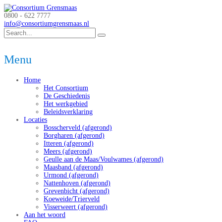
0800 - 622 7777
info@consortiumgrensmaas.nl
Menu
Home
Het Consortium
De Geschiedenis
Het werkgebied
Beleidsverklaring
Locaties
Bosscherveld (afgerond)
Borgharen (afgerond)
Itteren (afgerond)
Meers (afgerond)
Geulle aan de Maas/Voulwames (afgerond)
Maasband (afgerond)
Urmond (afgerond)
Nattenhoven (afgerond)
Grevenbicht (afgerond)
Koeweide/Trierveld
Visserweert (afgerond)
Aan het woord