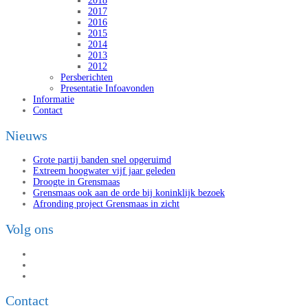
2018
2017
2016
2015
2014
2013
2012
Persberichten
Presentatie Infoavonden
Informatie
Contact
Nieuws
Grote partij banden snel opgeruimd
Extreem hoogwater vijf jaar geleden
Droogte in Grensmaas
Grensmaas ook aan de orde bij koninklijk bezoek
Afronding project Grensmaas in zicht
Volg ons
Contact