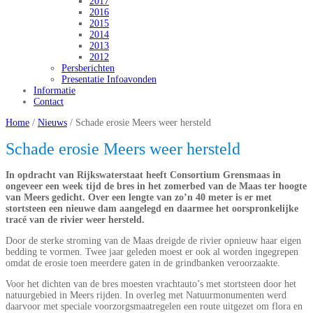
2017
2016
2015
2014
2013
2012
Persberichten
Presentatie Infoavonden
Informatie
Contact
Home
/
Nieuws
/
Schade erosie Meers weer hersteld
Schade erosie Meers weer hersteld
In opdracht van Rijkswaterstaat heeft Consortium Grensmaas in
ongeveer een week tijd de bres in het zomerbed van de Maas ter hoogte
van Meers gedicht. Over een lengte van zo’n 40 meter is er met
stortsteen een nieuwe dam aangelegd en daarmee het oorspronkelijke
tracé van de rivier weer hersteld.
Door de sterke stroming van de Maas dreigde de rivier opnieuw haar eigen
bedding te vormen. Twee jaar geleden moest er ook al worden ingegrepen
omdat de erosie toen meerdere gaten in de grindbanken veroorzaakte.
Voor het dichten van de bres moesten vrachtauto’s met stortsteen door het
natuurgebied in Meers rijden. In overleg met Natuurmonumenten werd
daarvoor met speciale voorzorgsmaatregelen een route uitgezet om flora en