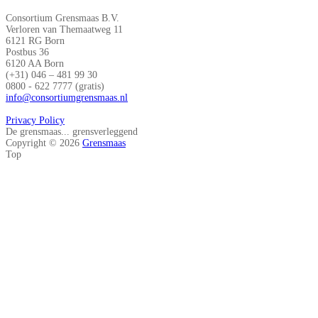
Consortium Grensmaas B.V.
Verloren van Themaatweg 11
6121 RG Born
Postbus 36
6120 AA Born
(+31) 046 – 481 99 30
0800 - 622 7777 (gratis)
info@consortiumgrensmaas.nl
Privacy Policy
De grensmaas... grensverleggend
Copyright © 2026
Grensmaas
Top