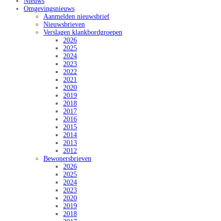
Nieuws
Omgevingsnieuws
Aanmelden nieuwsbrief
Nieuwsbrieven
Verslagen klankbordgroepen
2026
2025
2024
2023
2022
2021
2020
2019
2018
2017
2016
2015
2014
2013
2012
Bewonersbrieven
2026
2025
2024
2023
2020
2019
2018