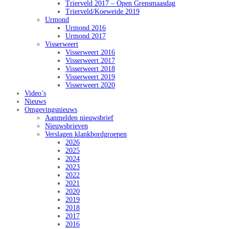
Trierveld 2017 – Open Grensmaasdag
Trierveld/Koeweide 2019
Urmond
Urmond 2016
Urmond 2017
Visserweert
Visserweert 2016
Visserweert 2017
Visserweert 2018
Visserweert 2019
Visserweert 2020
Video’s
Nieuws
Omgevingsnieuws
Aanmelden nieuwsbrief
Nieuwsbrieven
Verslagen klankbordgroepen
2026
2025
2024
2023
2022
2021
2020
2019
2018
2017
2016