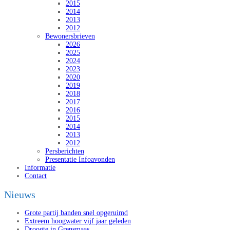
2015
2014
2013
2012
Bewonersbrieven
2026
2025
2024
2023
2020
2019
2018
2017
2016
2015
2014
2013
2012
Persberichten
Presentatie Infoavonden
Informatie
Contact
Nieuws
Grote partij banden snel opgeruimd
Extreem hoogwater vijf jaar geleden
Droogte in Grensmaas