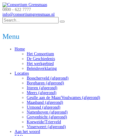
0800 - 622 7777
info@consortiumgrensmaas.nl
Menu
Home
Het Consortium
De Geschiedenis
Het werkgebied
Beleidsverklaring
Locaties
Bosscherveld (afgerond)
Borgharen (afgerond)
Itteren (afgerond)
Meers (afgerond)
Geulle aan de Maas/Voulwames (afgerond)
Maasband (afgerond)
Urmond (afgerond)
Nattenhoven (afgerond)
Grevenbicht (afgerond)
Koeweide/Trierveld
Visserweert (afgerond)
Aan het woord