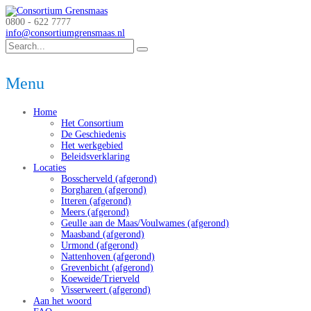
0800 - 622 7777
info@consortiumgrensmaas.nl
Menu
Home
Het Consortium
De Geschiedenis
Het werkgebied
Beleidsverklaring
Locaties
Bosscherveld (afgerond)
Borgharen (afgerond)
Itteren (afgerond)
Meers (afgerond)
Geulle aan de Maas/Voulwames (afgerond)
Maasband (afgerond)
Urmond (afgerond)
Nattenhoven (afgerond)
Grevenbicht (afgerond)
Koeweide/Trierveld
Visserweert (afgerond)
Aan het woord