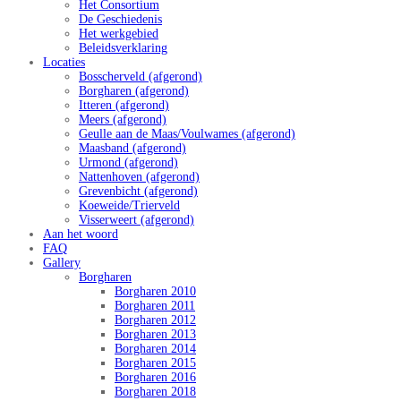
Het Consortium
De Geschiedenis
Het werkgebied
Beleidsverklaring
Locaties
Bosscherveld (afgerond)
Borgharen (afgerond)
Itteren (afgerond)
Meers (afgerond)
Geulle aan de Maas/Voulwames (afgerond)
Maasband (afgerond)
Urmond (afgerond)
Nattenhoven (afgerond)
Grevenbicht (afgerond)
Koeweide/Trierveld
Visserweert (afgerond)
Aan het woord
FAQ
Gallery
Borgharen
Borgharen 2010
Borgharen 2011
Borgharen 2012
Borgharen 2013
Borgharen 2014
Borgharen 2015
Borgharen 2016
Borgharen 2018