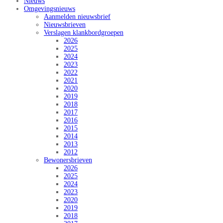
Nieuws
Omgevingsnieuws
Aanmelden nieuwsbrief
Nieuwsbrieven
Verslagen klankbordgroepen
2026
2025
2024
2023
2022
2021
2020
2019
2018
2017
2016
2015
2014
2013
2012
Bewonersbrieven
2026
2025
2024
2023
2020
2019
2018