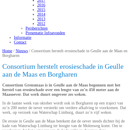
2017
2016
2015
2014
2013
2012
Persberichten
Presentatie Infoavonden
Informatie
Contact
Home
/
Nieuws
/
Consortium herstelt erosieschade in Geulle aan de Maas en
Borgharen
Consortium herstelt erosieschade in Geulle
aan de Maas en Borgharen
Consortium Grensmaas is in Geulle aan de Maas begonnen met het
herstel van erosieschade over een lengte van zo’n 450 meter aan de
Maasoever. Dat werk duurt ongeveer zes weken.
In de laatste week van oktober wordt ook in Borgharen op een traject van
zo’n 200 meter de oever versterkt om verdere afkalving te voorkomen. Dat
werk, op verzoek van Waterschap Limburg, duurt zo’n vijf weken.
De erosie in Geulle aan de Maas betekent dat de oever steeds dichter bij de
kade van Waterschap Limburg ter hoogte van de Molenweg komt. Om te