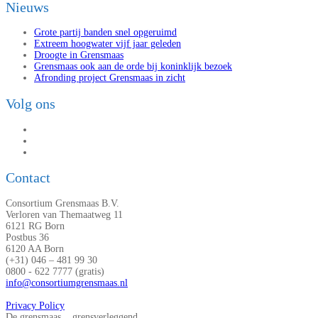
Nieuws
Grote partij banden snel opgeruimd
Extreem hoogwater vijf jaar geleden
Droogte in Grensmaas
Grensmaas ook aan de orde bij koninklijk bezoek
Afronding project Grensmaas in zicht
Volg ons
Contact
Consortium Grensmaas B.V.
Verloren van Themaatweg 11
6121 RG Born
Postbus 36
6120 AA Born
(+31) 046 – 481 99 30
0800 - 622 7777 (gratis)
info@consortiumgrensmaas.nl
Privacy Policy
De grensmaas... grensverleggend