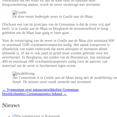
voorkomen dat het water tot aan de kade reikt en daarmee deze
hoogwaterkering aantast, wordt de oever verstevigd met stortsteen.
De door erosie bedreigde oever in Geulle aan de Maas
Ofschoon een van de principes van de Grensmaas is dat de rivier vrij spel
heeft, is in Geulle aan de Maas en Borgharen de stroomsnelheid te hoog
gebleken om de Maas haar gang te laten gaan.
Voor de versteviging van de oever in Geulle aan de Maas zijn minimaal 600
en maximaal 1200 vrachtautotransporten nodig. Het aantal transporten is
afhankelijk van nader onderzoek dat moet uitwijzen of stortsteen alleen
afdoende is, of dat er ook zand en grind moet worden gebruikt voor het
oeverherstel. In Borgharen, ten zuiden van de Bovenstraat, zijn minimaal
400 en maximaal 600 vrachtautotransporten nodig voor de aanvoer van
materiaal om de oever te beschermen tegen erosie.
Het Consortium is in Geulle aan de Maas bezig met de modellering van
houdt. De nieuwe oever wordt versterkt met stortsteen
←
Symposium over natuurontwikkeling Grensmaas
Hoofdrolspelers Grensmaasopera bekend
→
Nieuws